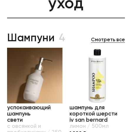
уход
Шампуни
4
Смотреть все
успокаивающий
шампунь для
шампунь
короткой шерсти
свети
iv san bernard
с овсянкой и
лимон / 500мл
пребиотиками / 250