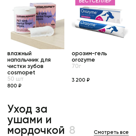
БЕСТСЕЛЛЕР
влажный
орозим-гель
напальчник для
orozyme
чистки зубов
70г
cosmopet
50 шт
3 200 ₽
800 ₽
Уход за
ушами и
мордочкой
8
Смотреть все