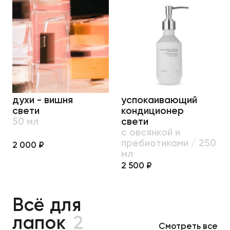
духи - вишня
успокаивающий
свети
кондиционер
50 мл
свети
с овсянкой и
пребиотиками / 250
2 000 ₽
мл
2 500 ₽
Всё для
лапок
2
Смотреть все