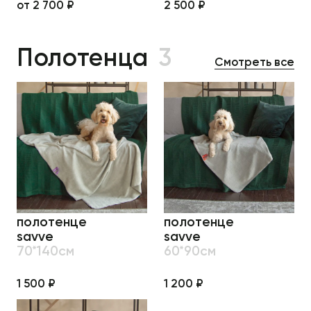
от 2 700 ₽
2 500 ₽
Полотенца
3
Смотреть все
полотенце
полотенце
savve
savve
70*140см
60*90см
1 500 ₽
1 200 ₽