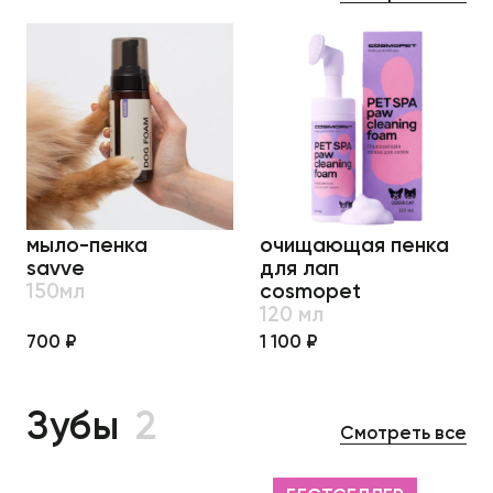
мыло-пенка
очищающая пенка
savve
для лап
150мл
cosmopet
120 мл
700 ₽
1 100 ₽
Зубы
2
Смотреть все