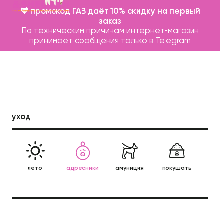
💖 промокод ГАВ даёт 10% скидку на первый
заказ
По техническим причинам интернет-магазин
принимает сообщения только в Telegram
уход
Каталог
Бренды
лето
адресники
амуниция
покушать
леж
Записаться на груминг
п
О нас
Контакты