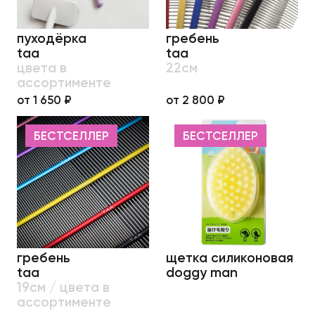
пуходёрка
гребень
taa
taa
цвета в
22см
ассортименте
от 1 650 ₽
от 2 800 ₽
БЕСТСЕЛЛЕР
БЕСТСЕЛЛЕР
гребень
щетка силиконовая
taa
doggy man
19см / цвета в
ассортименте