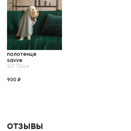
полотенце
savve
50*70см
900 ₽
отзывы