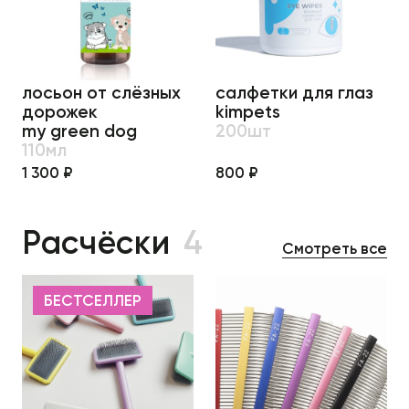
лосьон от слёзных
салфетки для глаз
дорожек
kimpets
my green dog
200шт
110мл
1 300 ₽
800 ₽
Расчёски
4
Смотреть все
БЕСТСЕЛЛЕР