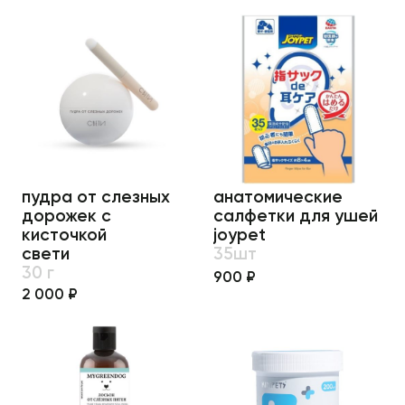
пудра от слезных
анатомические
дорожек с
салфетки для ушей
кисточкой
joypet
свети
35шт
30 г
900 ₽
2 000 ₽