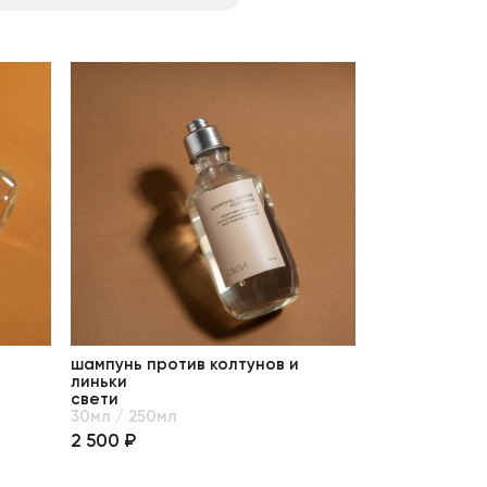
шампунь против колтунов и
линьки
свети
30мл / 250мл
2 500 ₽