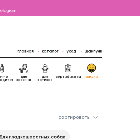
Telegram
главная
каталог
уход
шампуни
очно
для
для
сертификаты
скидки
годится
хозяина
котиков
сортировать
Для гладкошерстных собак