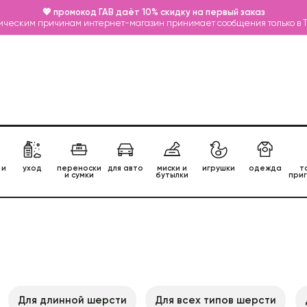
💖 промокод ГАВ даёт 10% скидку на первый заказ
ическим причинам интернет-магазин принимает сообщения только в 
 и
уход
переноски
для авто
миски и
игрушки
одежда
т
и сумки
бутылки
при
Для длинной шерсти
Для всех типов шерсти