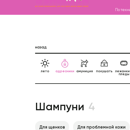
По техн
Каталог
назад
Бренды
Записаться на груминг
О нас
лето
адресники
амуниция
покушать
лежанки
пледы
Контакты
Шампуни
4
Для щенков
Для проблемной кожи