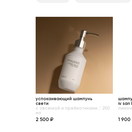
успокаивающий шампунь
шампу
свети
iv san
с овсянкой и пребиотиками / 250
лимон
мл
2 500 ₽
1 900