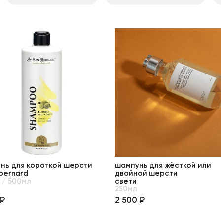
нь для короткой шерсти
шампунь для жёсткой или
 bernard
двойной шерсти
 / 500мл
свети
250мл
 ₽
2 500 ₽