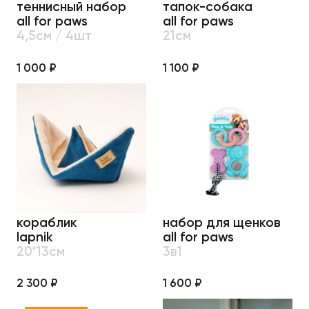
теннисный набор
тапок-собака
all for paws
all for paws
4,5см / 4шт
21см
1 000 ₽
1 100 ₽
кораблик
набор для щенков
lapnik
all for paws
20*13см
3в1
2 300 ₽
1 600 ₽