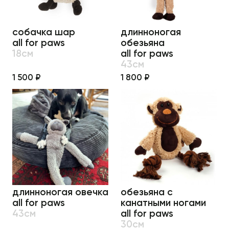
собачка шар
длинноногая
all for paws
обезьяна
18см
all for paws
43см
1 500 ₽
1 800 ₽
длинноногая овечка
обезьяна с
all for paws
канатными ногами
43см
all for paws
30см