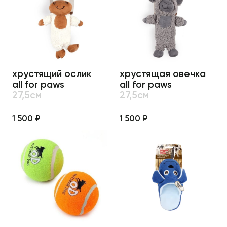
хрустящий ослик
хрустящая овечка
all for paws
all for paws
27,5см
27,5см
1 500 ₽
1 500 ₽