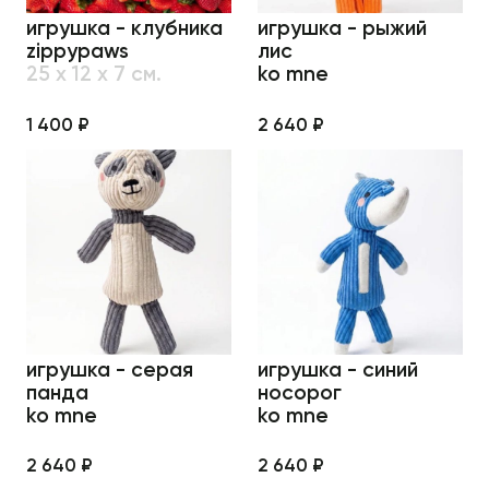
игрушка - клубника
игрушка - рыжий
zippypaws
лис
25 х 12 х 7 см.
ko mne
1 400 ₽
2 640 ₽
игрушка - серая
игрушка - синий
панда
носорог
ko mne
ko mne
2 640 ₽
2 640 ₽