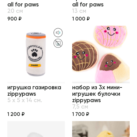
all for paws
all for paws
20 см
13 см
900 ₽
1 000 ₽
игрушка газировка
набор из 3х мини-
zippypaws
игрушек булочки
5 х 5 х 14 см.
zippypaws
7,5 см
1 200 ₽
1 700 ₽