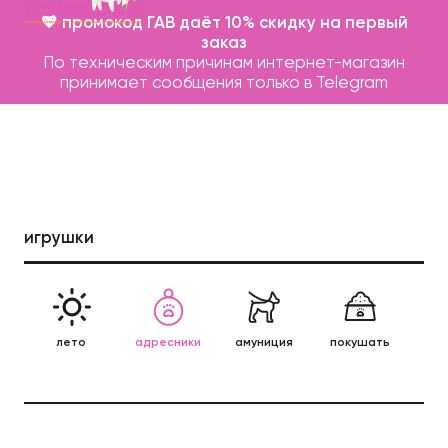
💖 промокод ГАВ даёт 10% скидку на первый
заказ
По техническим причинам интернет-магазин
принимает сообщения только в Telegram
игрушки
Каталог
Бренды
лето
адресники
амуниция
покушать
леж
Записаться на груминг
п
О нас
Контакты