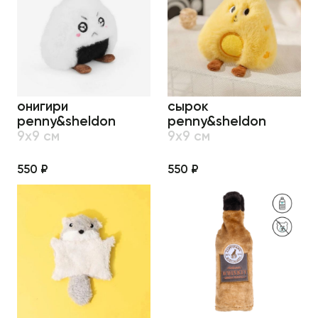
онигири
сырок
penny&sheldon
penny&sheldon
9х9 см
9х9 см
550 ₽
550 ₽