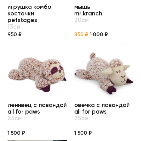
игрушка комбо
мышь
косточки
mr.kranch
petstages
20см
13см
950 ₽
850 ₽
1 000 ₽
ленивец с лавандой
овечка с лавандой
all for paws
all for paws
25см
25см
1 500 ₽
1 500 ₽