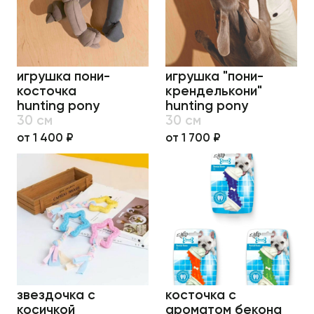
игрушка пони-
игрушка "пони-
косточка
кренделькони"
hunting pony
hunting pony
30 см
30 см
от 1 400 ₽
от 1 700 ₽
звездочка с
косточка с
косичкой
ароматом бекона