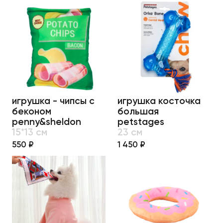
игрушка - чипсы с
игрушка косточка
беконом
большая
penny&sheldon
petstages
15*13 см
23 см
550 ₽
1 450 ₽