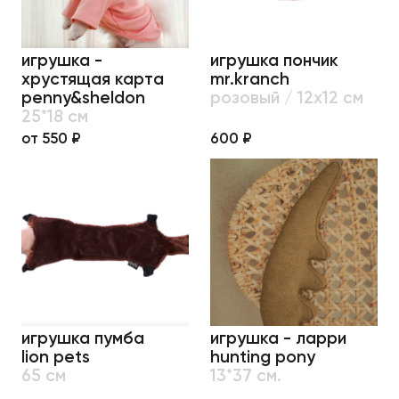
игрушка -
игрушка пончик
хрустящая карта
mr.kranch
penny&sheldon
розовый / 12х12 см
25*18 см
от 550 ₽
600 ₽
игрушка пумба
игрушка - ларри
lion pets
hunting pony
65 см
13*37 см.