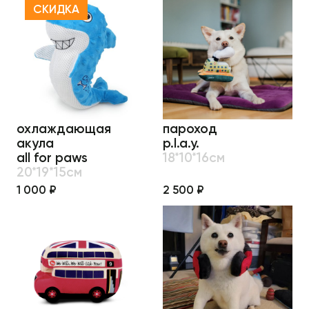
СКИДКА
охлаждающая
пароход
акула
p.l.a.y.
all for paws
18*10*16см
20*19*15см
1 000 ₽
2 500 ₽