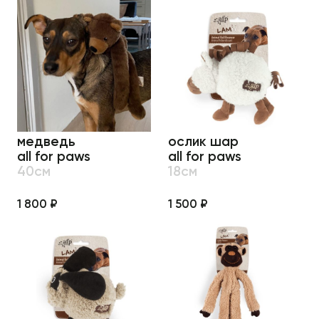
медведь
ослик шар
all for paws
all for paws
40см
18см
1 800 ₽
1 500 ₽