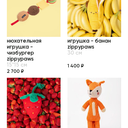
нюхательная
игрушка - банан
игрушка -
zippypaws
чизбургер
30 см
zippypaws
15*15 см
1 400 ₽
2 700 ₽