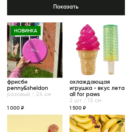
Показать
НОВИНКА
фрисби
охлаждающая
penny&sheldon
игрушка - вкус лета
розовый / 24 см
all for paws
2 шт / 13 см
1 000 ₽
1 500 ₽