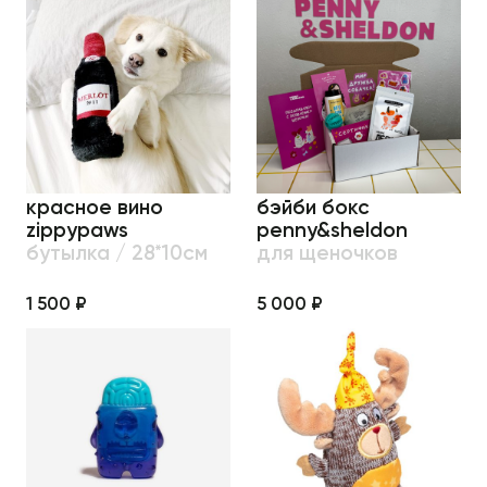
красное вино
бэйби бокс
zippypaws
penny&sheldon
бутылка / 28*10см
для щеночков
1 500 ₽
5 000 ₽