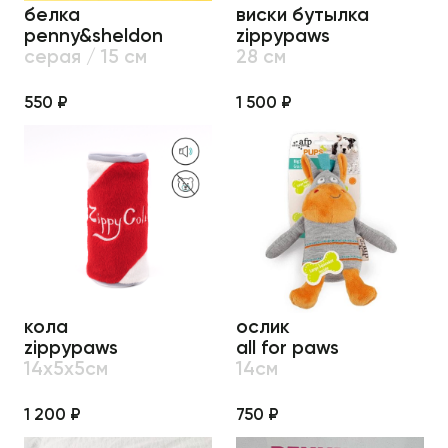
белка
виски бутылка
penny&sheldon
zippypaws
серая / 15 см
28 см
550 ₽
1 500 ₽
кола
ослик
zippypaws
all for paws
14х5х5см
14см
1 200 ₽
750 ₽