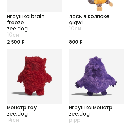
игрушка brain
лось в колпаке
freeze
gigwi
zee.dog
10см
10см
2 500 ₽
800 ₽
монстр roy
игрушка монстр
zee.dog
zee.dog
14см
pipp