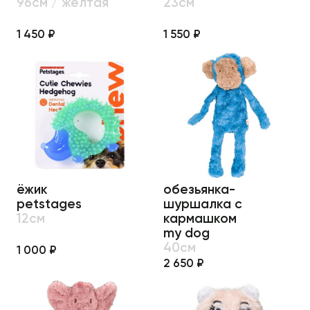
96см / жёлтая
23см
1 450 ₽
1 550 ₽
ёжик
обезьянка-
petstages
шуршалка с
12см
кармашком
my dog
40см
1 000 ₽
2 650 ₽