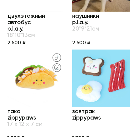
двухэтажный
наушники
автобус
p.l.a.y.
p.l.a.y.
20*9*21см
18*10*13см
2 500 ₽
2 500 ₽
тако
завтрак
zippypaws
zippypaws
17 x 12 x 7 см