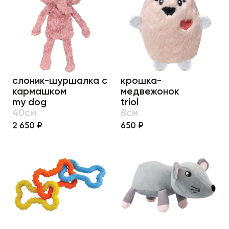
слоник-шуршалка с
крошка-
кармашком
медвежонок
my dog
triol
40см
8см
2 650 ₽
650 ₽