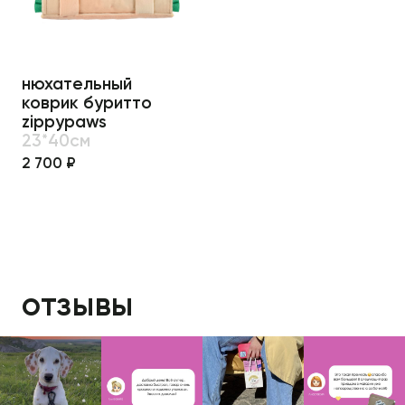
нюхательный
коврик буритто
zippypaws
23*40см
2 700 ₽
отзывы