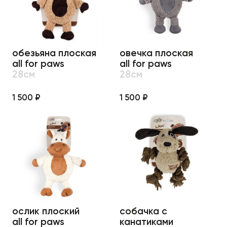
обезьяна плоская
овечка плоская
all for paws
all for paws
28см
28см
1 500 ₽
1 500 ₽
ослик плоский
собачка с
all for paws
канатиками