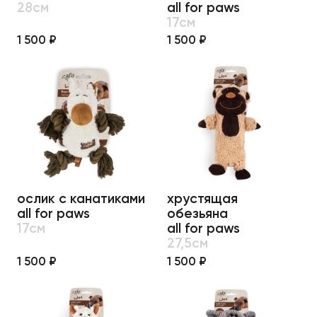
28см
all for paws
17см
1 500 ₽
1 500 ₽
ослик с канатиками
хрустящая
all for paws
обезьяна
17см
all for paws
27,5см
1 500 ₽
1 500 ₽