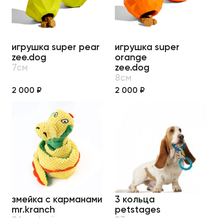
игрушка super pear
игрушка super
zee.dog
orange
7см
zee.dog
8см
2 000 ₽
2 000 ₽
змейка с карманами
3 кольца
mr.kranch
petstages