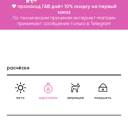
💖 промокод ГАВ даёт 10% скидку на первый
заказ
По техническим причинам интернет-магазин
принимает сообщения только в Telegram
расчёски
Каталог
Бренды
лето
адресники
амуниция
покушать
леж
Записаться на груминг
п
О нас
Контакты