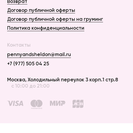
Возврат
Договор публичной оферты
Договор публичной оферты на груминг
Политика конфиденциальности
Контакты
pennyandsheldon@mail.ru
+7 (977) 505 04 25
Оплата и Доставка
Москва, Холодильный переулок 3 корп.1 стр.8
с 10:00 до 21:00
Возврат
Договор публичной оферты
Договор публичной оферты на груминг
Политика конфиденциальности
создание сайта —
elpycode