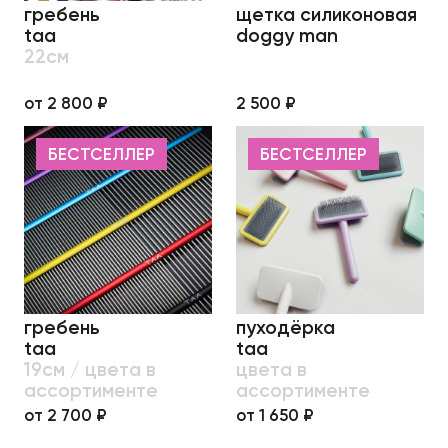
гребень
щетка силиконовая
taa
doggy man
22см
от 2 800 ₽
2 500 ₽
БЕСТСЕЛЛЕР
БЕСТСЕЛЛЕР
гребень
пуходёрка
taa
taa
19см / цвета в
цвета в
ассортименте
ассортименте
от 2 700 ₽
от 1 650 ₽