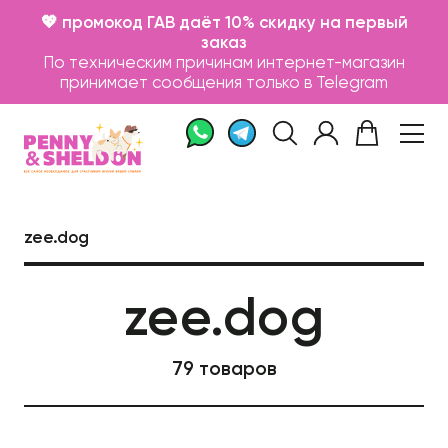
💖 промокод ГАВ даёт 10% скидку на первый
заказ
По техническим причинам интернет-магазин
принимает сообщения только в Telegram
zee.dog
Каталог
zee.dog
Бренды
Записаться на груминг
79 товаров
О нас
Контакты