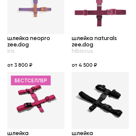
шлейка neopro
шлейка naturals
zee.dog
zee.dog
iris
hibiscus
от 3 800 ₽
от 4 500 ₽
БЕСТСЕЛЛЕР
шлейка
шлейка