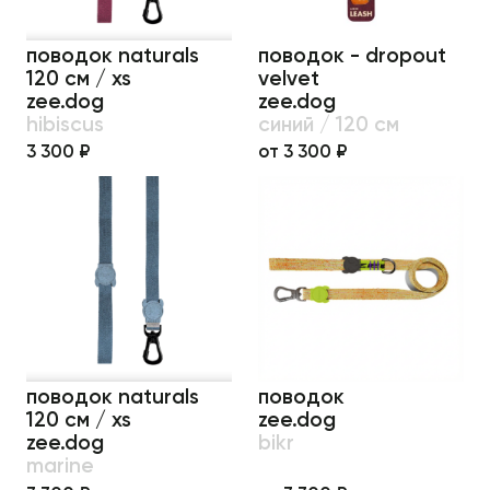
поводок naturals
поводок - dropout
120 см / xs
velvet
zee.dog
zee.dog
hibiscus
синий / 120 см
3 300 ₽
от 3 300 ₽
поводок naturals
поводок
120 см / xs
zee.dog
zee.dog
bikr
marine