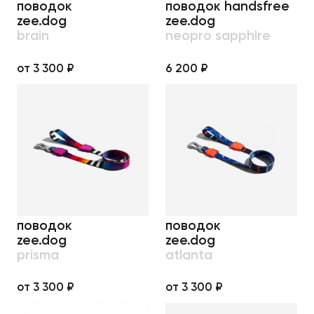
поводок
поводок handsfree
zee.dog
zee.dog
brain
neopro sapphire
от 3 300 ₽
6 200 ₽
поводок
поводок
zee.dog
zee.dog
prisma
atlanta
от 3 300 ₽
от 3 300 ₽