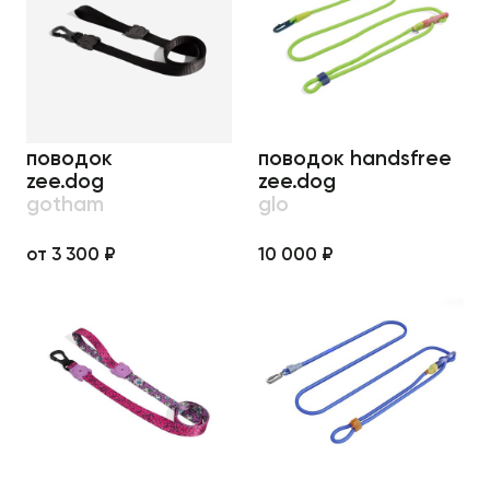
поводок
поводок handsfree
zee.dog
zee.dog
gotham
glo
от 3 300 ₽
10 000 ₽