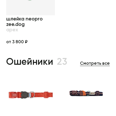
шлейка neopro
zee.dog
apex
от 3 800 ₽
Ошейники
23
Смотреть все