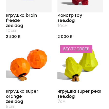
игрушка brain
монстр roy
freeze
zee.dog
zee.dog
14см
10см
2 500 ₽
2 000 ₽
БЕСТСЕЛЛЕР
игрушка super
игрушка super pear
orange
zee.dog
zee.dog
7см
8см