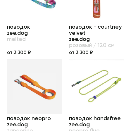
поводок
поводок - courtney
zee.dog
velvet
melted
zee.dog
розовый / 120 см
от 3 300 ₽
от 3 300 ₽
поводок neopro
поводок handsfree
zee.dog
zee.dog
tangerine
neopro fluo