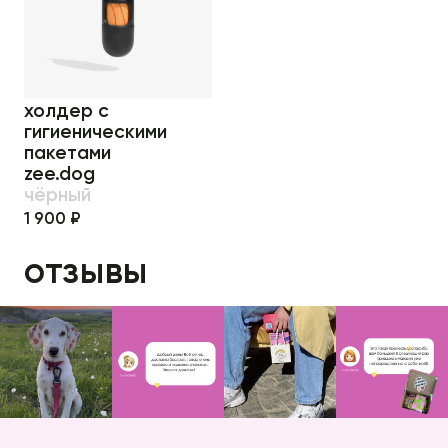
холдер с
гигиеническими
пакетами
zee.dog
чёрный
1 900 ₽
отзывы