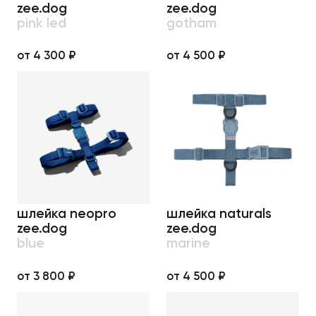
zee.dog
zee.dog
pink led
gotham
от 4 300 ₽
от 4 500 ₽
шлейка neopro
шлейка naturals
zee.dog
zee.dog
blue
marine
от 3 800 ₽
от 4 500 ₽