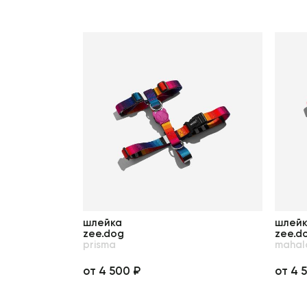
шлейка
шлей
zee.dog
zee.d
prisma
mahal
от 4 500 ₽
от 4 