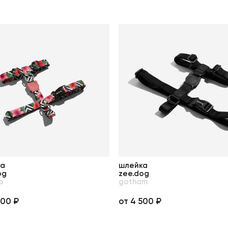
ка
шлейка
og
zee.dog
o
gotham
500 ₽
от 4 500 ₽