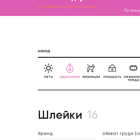
По техн
Каталог
назад
Бренды
Записаться на груминг
О нас
лето
адресники
амуниция
покушать
лежанки
пледы
Контакты
Шлейки
16
бренд
обхват груди (с