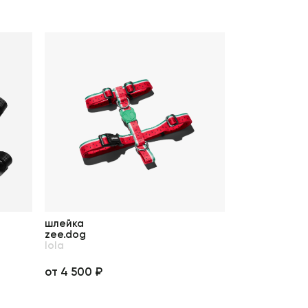
шлейка
zee.dog
lola
от 4 500 ₽