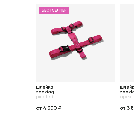
БЕСТСЕЛЛЕР
шлейка
шлейк
zee.dog
zee.d
pink led
apex
от 4 300 ₽
от 3 