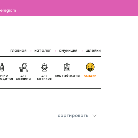
Telegram
главная
каталог
амуниция
шлейки
очно
для
для
сертификаты
скидки
годится
хозяина
котиков
сортировать