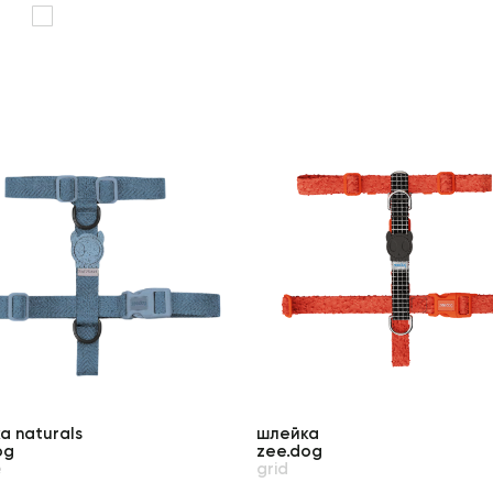
а naturals
шлейка
og
zee.dog
e
grid