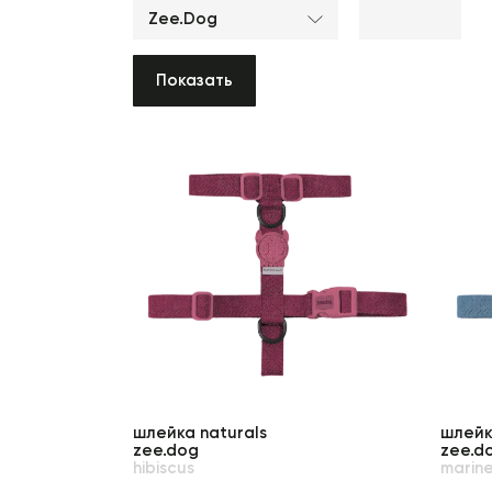
Zee.Dog
Показать
шлейка naturals
шлейк
zee.dog
zee.d
hibiscus
marin