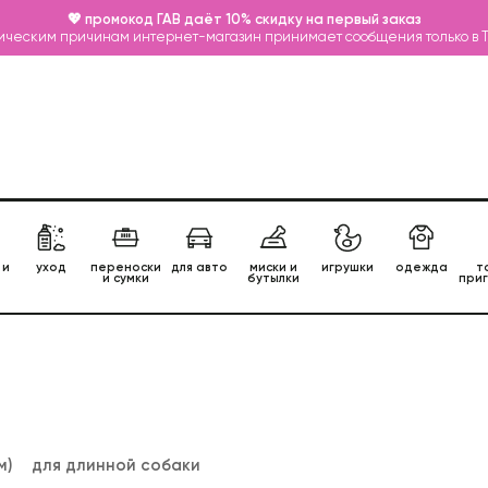
💖 промокод ГАВ даёт 10% скидку на первый заказ
ическим причинам интернет-магазин принимает сообщения только в 
 и
уход
переноски
для авто
миски и
игрушки
одежда
т
и сумки
бутылки
при
м)
для длинной собаки