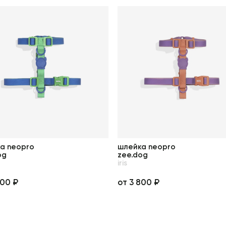
а neopro
шлейка neopro
og
zee.dog
iris
800 ₽
от 3 800 ₽