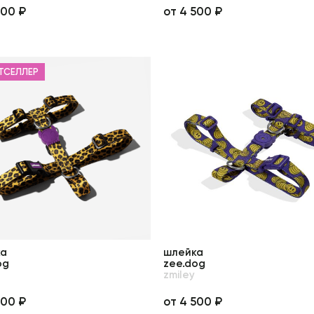
500 ₽
от 4 500 ₽
ТСЕЛЛЕР
ка
шлейка
og
zee.dog
zmiley
500 ₽
от 4 500 ₽