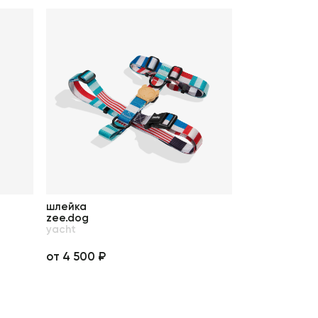
шлейка
zee.dog
yacht
от 4 500 ₽