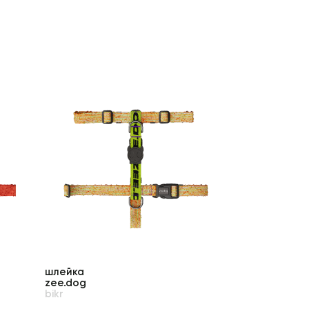
шлейка
zee.dog
bikr