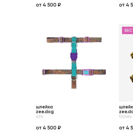
от 4 500 ₽
от 4 
БЕС
шлейка
шлей
zee.dog
zee.d
ufo
honey
от 4 500 ₽
от 4 