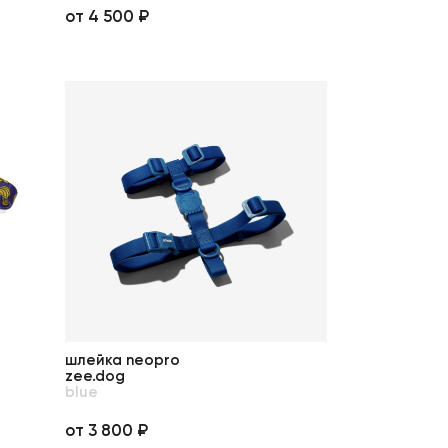
от 4 500 ₽
шлейка neopro
zee.dog
blue
от 3 800 ₽