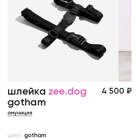
шлейка
zee.dog
4 500 ₽
gotham
амуниция
цвет:
gotham