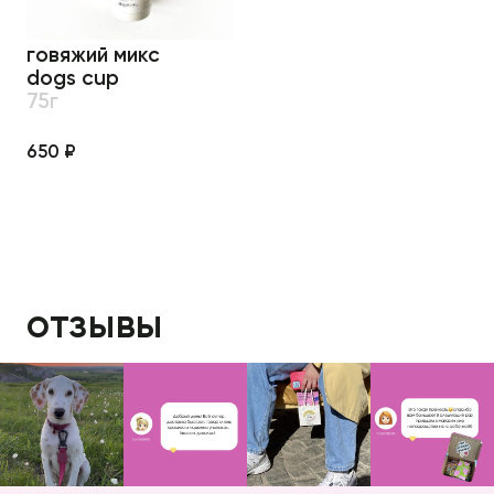
говяжий микс
dogs cup
75г
650 ₽
отзывы