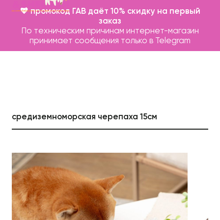
💖 промокод ГАВ даёт 10% скидку на первый
заказ
По техническим причинам интернет-магазин
принимает сообщения только в Telegram
средиземноморская черепаха 15см
Каталог
Бренды
Записаться на груминг
О нас
Контакты