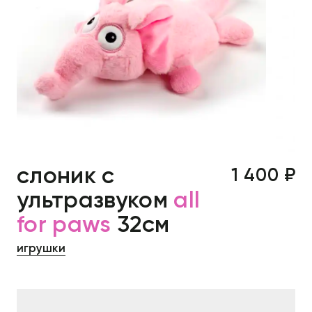
слоник с
1 400 ₽
ультразвуком
all
for paws
32см
игрушки