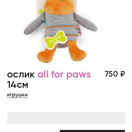
ослик
all for paws
750 ₽
14см
игрушки