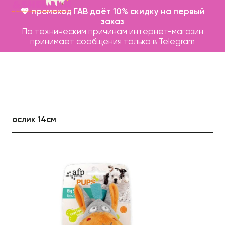
💖 промокод ГАВ даёт 10% скидку на первый
заказ
По техническим причинам интернет-магазин
принимает сообщения только в Telegram
ослик 14см
Каталог
Бренды
Записаться на груминг
О нас
Контакты