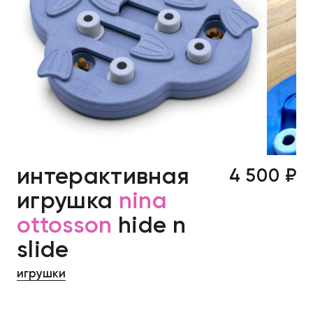
интерактивная
4 500 ₽
игрушка
nina
ottosson
hide n
slide
игрушки