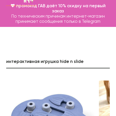
💖 промокод ГАВ даёт 10% скидку на первый
заказ
По техническим причинам интернет-магазин
принимает сообщения только в Telegram
интерактивная игрушка hide n slide
Каталог
Бренды
Записаться на груминг
О нас
Контакты