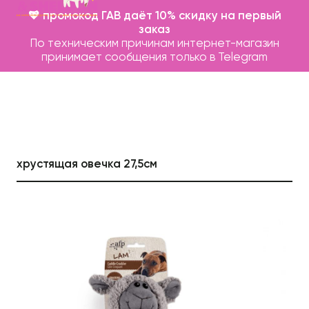
💖 промокод ГАВ даёт 10% скидку на первый
заказ
По техническим причинам интернет-магазин
принимает сообщения только в Telegram
хрустящая овечка 27,5см
Каталог
Бренды
Записаться на груминг
О нас
Контакты