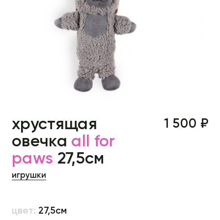
хрустящая
1 500 ₽
овечка
all for
paws
27,5см
игрушки
цвет:
27,5см