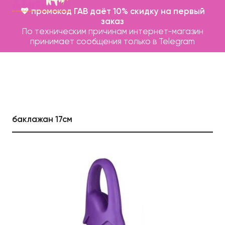
💖 промокод ГАВ даёт 10% скидку на первый
заказ
По техническим причинам интернет-магазин
принимает сообщения только в Telegram
баклажан 17см
Каталог
Бренды
Записаться на груминг
О нас
Контакты