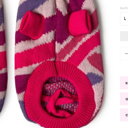
выб
L
к
о
с