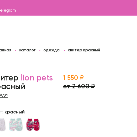
Telegram
авная
каталог
одежда
свитер красный
витер
lion pets
1 550 ₽
расный
от 2 600 ₽
жда
т:
красный