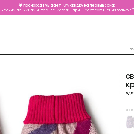
💖 промокод ГАВ даёт 10% скидку на первый заказ
ическим причинам интернет-магазин принимает сообщения только в 
гл
с
к
оде
цве