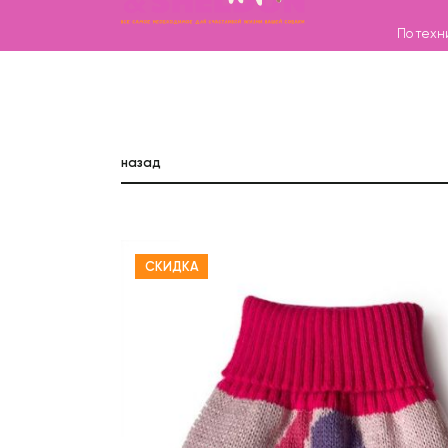
По техн
Каталог
назад
Бренды
Записаться на груминг
О нас
СКИДКА
Контакты