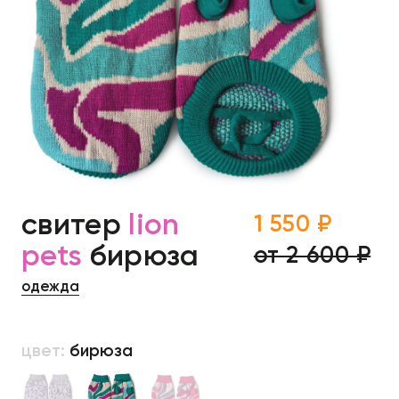
свитер
lion
1 550 ₽
pets
бирюза
от 2 600 ₽
одежда
цвет:
бирюза