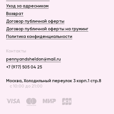
Уход за адресником
Возврат
Договор публичной оферты
Договор публичной оферты на груминг
Политика конфиденциальности
Контакты
pennyandsheldon@mail.ru
+7 (977) 505 04 25
Оплата и Доставка
Москва, Холодильный переулок 3 корп.1 стр.8
с 10:00 до 21:00
Возврат
Договор публичной оферты
Договор публичной оферты на груминг
Политика конфиденциальности