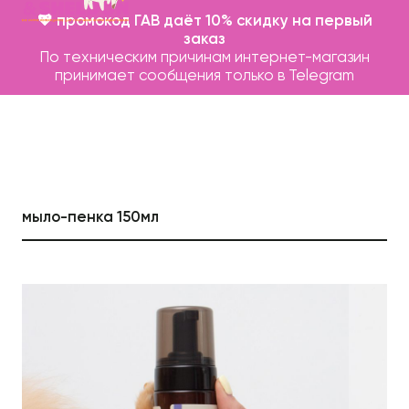
💖 промокод ГАВ даёт 10% скидку на первый
заказ
По техническим причинам интернет-магазин
принимает сообщения только в Telegram
мыло-пенка 150мл
Каталог
Бренды
Записаться на груминг
О нас
Контакты