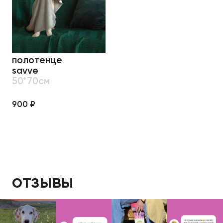
полотенце
savve
50*70см
900 ₽
отзывы