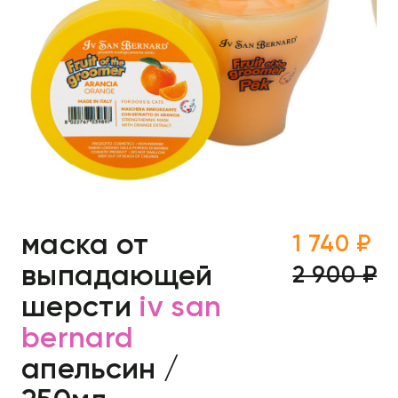
маска от
1 740 ₽
выпадающей
2 900 ₽
шерсти
iv san
bernard
апельсин /