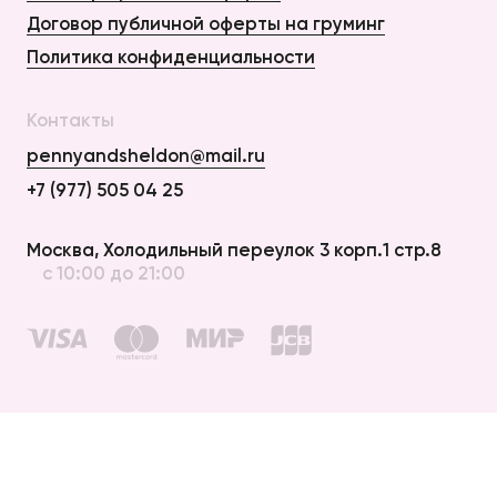
Договор публичной оферты на груминг
Политика конфиденциальности
Контакты
pennyandsheldon@mail.ru
+7 (977) 505 04 25
Оплата и Доставка
Москва, Холодильный переулок 3 корп.1 стр.8
с 10:00 до 21:00
Возврат
Договор публичной оферты
Договор публичной оферты на груминг
Политика конфиденциальности
создание сайта —
elpycode
© 2012 – 2026 penny & sheldon