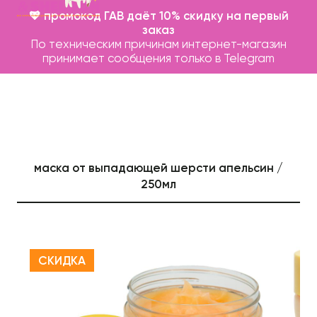
💖 промокод ГАВ даёт 10% скидку на первый
заказ
По техническим причинам интернет-магазин
принимает сообщения только в Telegram
маска от выпадающей шерсти апельсин /
250мл
Каталог
Бренды
Записаться на груминг
СКИДКА
О нас
Контакты