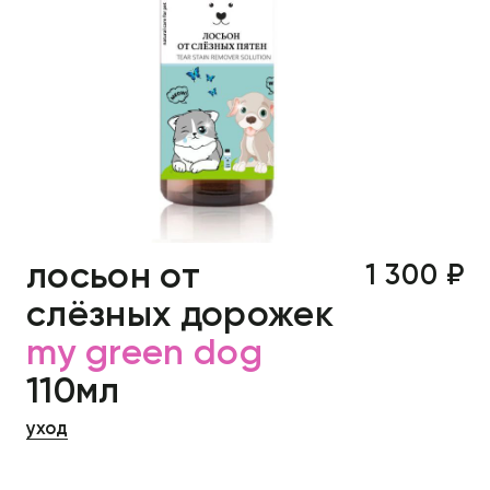
лосьон от
1 300 ₽
слёзных дорожек
my green dog
110мл
уход