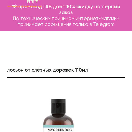
💖 промокод ГАВ даёт 10% скидку на первый
заказ
По техническим причинам интернет-магазин
принимает сообщения только в Telegram
лосьон от слёзных дорожек 110мл
Каталог
Бренды
Записаться на груминг
О нас
Контакты