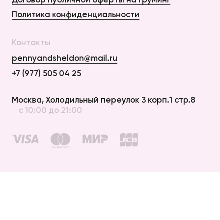
Политика конфиденциальности
Контакты
pennyandsheldon@mail.ru
+7 (977) 505 04 25
Оплата и Доставка
Москва, Холодильный переулок 3 корп.1 стр.8
с 10:00 до 21:00
Возврат
Договор публичной оферты
Договор публичной оферты на груминг
Политика конфиденциальности
создание сайта —
elpycode
© 2012 – 2026 penny & sheldon