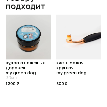
подходит
пудра от слёзных
кисть малая
дорожек
круглая
my green dog
my green dog
30мл
1 300 ₽
800 ₽