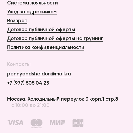
Система лояльности
Уход за адресником
Возврат
Договор публичной оферты
Договор публичной оферты на груминг
Политика конфиденциальности
Контакты
pennyandsheldon@mail.ru
+7 (977) 505 04 25
Оплата и Доставка
Москва, Холодильный переулок 3 корп.1 стр.8
с 10:00 до 21:00
Возврат
Договор публичной оферты
Договор публичной оферты на груминг
Политика конфиденциальности