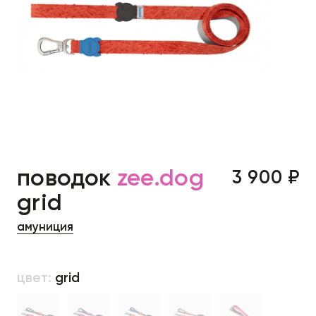
поводок
zee.dog
3 900 ₽
grid
амуниция
цвет:
grid