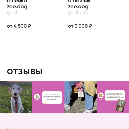
шлейка
ошейник
zee.dog
zee.dog
grid
grid / m
от 4 500 ₽
от 3 000 ₽
отзывы