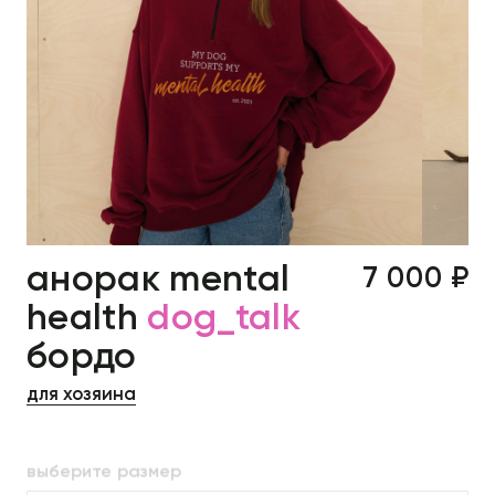
анорак mental
7 000 ₽
health
dog_talk
бордо
для хозяина
выберите размер