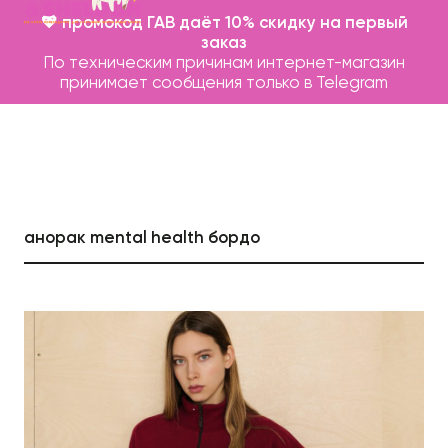
💖 промокод ГАВ даёт 10% скидку на первый
заказ
По техническим причинам интернет-магазин
принимает сообщения только в Telegram
анорак mental health бордо
Каталог
Бренды
Записаться на груминг
О нас
Контакты