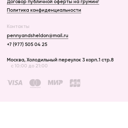
Договор публичной оферты на груминг
Политика конфиденциальности
Контакты
pennyandsheldon@mail.ru
+7 (977) 505 04 25
Оплата и Доставка
Москва, Холодильный переулок 3 корп.1 стр.8
с 10:00 до 21:00
Возврат
Договор публичной оферты
Договор публичной оферты на груминг
Политика конфиденциальности
создание сайта —
elpycode
© 2012 – 2026 penny & sheldon