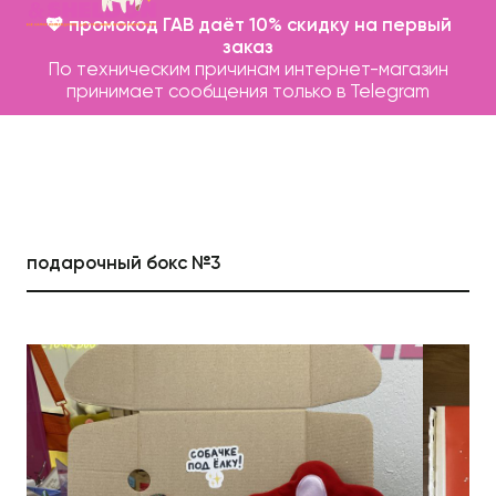
💖 промокод ГАВ даёт 10% скидку на первый
заказ
По техническим причинам интернет-магазин
принимает сообщения только в Telegram
подарочный бокс №3
Каталог
Бренды
Записаться на груминг
О нас
Контакты