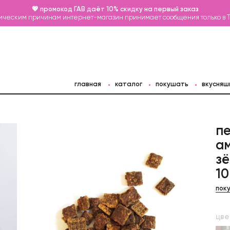
💖 промокод ГАВ даёт 10% скидку на первый заказ
ическим причинам интернет-магазин принимает сообщения только в 
главная
каталог
покушать
вкусняш
пе
а
з
10
пок
цве