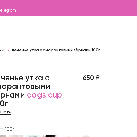
Telegram
ки
печенье утка с амарантовыми зёрнами 100г
ченье утка с
650 ₽
марантовыми
ёрнами
dogs cup
0г
ушать
т:
100г