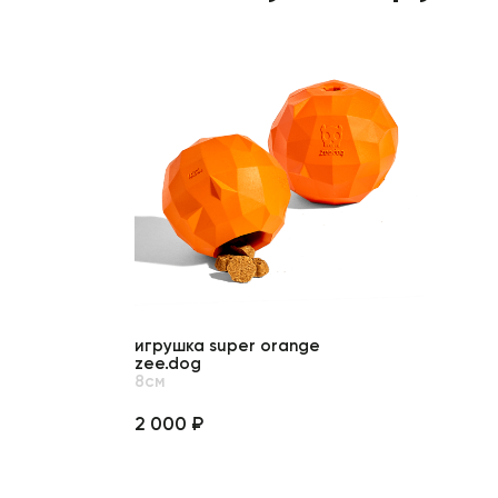
игрушка super orange
zee.dog
8см
2 000 ₽