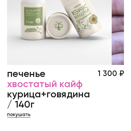
печенье
1 300 ₽
хвостатый кайф
курица+говядина
/ 140г
покушать