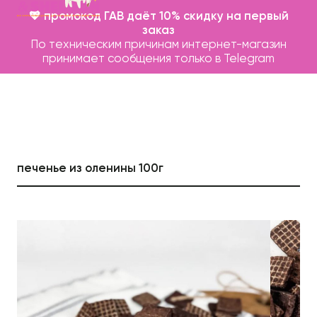
💖 промокод ГАВ даёт 10% скидку на первый
заказ
По техническим причинам интернет-магазин
принимает сообщения только в Telegram
печенье из оленины 100г
Каталог
Бренды
Записаться на груминг
О нас
Контакты