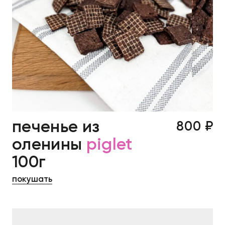
печенье из
800 ₽
оленины
piglet
100г
покушать