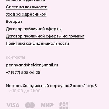
Система лояльности
Уход за адресником
Возврат
Договор публичной оферты
Договор публичной оферты на груминг
Политика конфиденциальности
Контакты
pennyandsheldon@mail.ru
+7 (977) 505 04 25
Оплата и Доставка
Москва, Холодильный переулок 3 корп.1 стр.8
с 10:00 до 21:00
Возврат
Договор публичной оферты
Договор публичной оферты на груминг