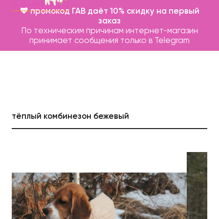
💖 промокод ГАВ даёт 10% скидку на первый
заказ
По техническим причинам интернет-магазин
принимает сообщения только в Telegram
тёплый комбинезон бежевый
Каталог
Бренды
Записаться на груминг
О нас
Контакты