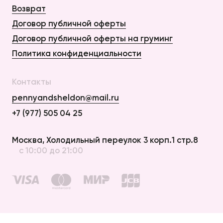
Возврат
Договор публичной оферты
Договор публичной оферты на груминг
Политика конфиденциальности
Контакты
pennyandsheldon@mail.ru
+7 (977) 505 04 25
Оплата и Доставка
Москва, Холодильный переулок 3 корп.1 стр.8
с 10:00 до 21:00
Возврат
Договор публичной оферты
Договор публичной оферты на груминг
Политика конфиденциальности
создание сайта —
elpycode