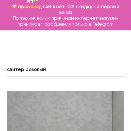
💖 промокод ГАВ даёт 10% скидку на первый
заказ
По техническим причинам интернет-магазин
принимает сообщения только в Telegram
свитер розовый
Каталог
Бренды
Записаться на груминг
О нас
Контакты