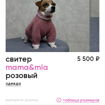
свитер
5 500 ₽
mama&mia
розовый
одежда
выберите размер
таблица размеров