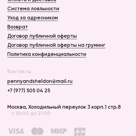
Система лояльности
Уход за адресником
Возврат
Договор публичной оферты
Договор публичной оферты на груминг
Политика конфиденциальности
Контакты
pennyandsheldon@mail.ru
+7 (977) 505 04 25
Оплата и Доставка
Москва, Холодильный переулок 3 корп.1 стр.8
с 10:00 до 21:00
Возврат
Договор публичной оферты
Договор публичной оферты на груминг