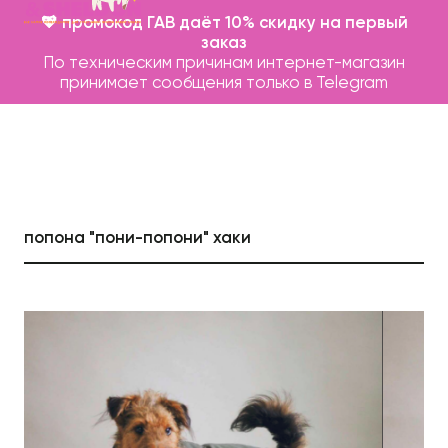
💖 промокод ГАВ даёт 10% скидку на первый
заказ
По техническим причинам интернет-магазин
принимает сообщения только в Telegram
попона "пони-попони" хаки
Каталог
Бренды
Записаться на груминг
О нас
Контакты