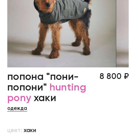
попона "пони-
8 800 ₽
попони"
hunting
pony
хаки
одежда
цвет:
хаки