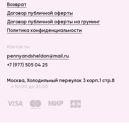
Возврат
Договор публичной оферты
Договор публичной оферты на груминг
Политика конфиденциальности
Контакты
pennyandsheldon@mail.ru
+7 (977) 505 04 25
Оплата и Доставка
Москва, Холодильный переулок 3 корп.1 стр.8
с 10:00 до 21:00
Возврат
Договор публичной оферты
Договор публичной оферты на груминг
Политика конфиденциальности
создание сайта —
elpycode