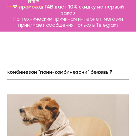
💖 промокод ГАВ даёт 10% скидку на первый
заказ
По техническим причинам интернет-магазин
принимает сообщения только в Telegram
комбинезон "пони-комбинезони" бежевый
Каталог
Бренды
Записаться на груминг
О нас
Контакты