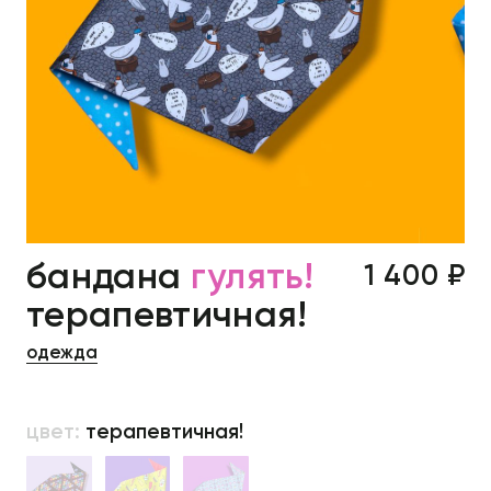
бандана
гулять!
1 400 ₽
терапевтичная!
одежда
цвет:
терапевтичная!