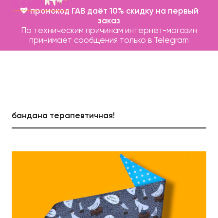
💖 промокод ГАВ даёт 10% скидку на первый
заказ
По техническим причинам интернет-магазин
принимает сообщения только в Telegram
бандана терапевтичная!
Каталог
Бренды
Записаться на груминг
О нас
Контакты