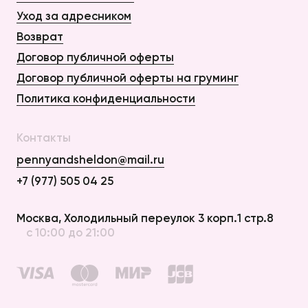
Уход за адресником
Возврат
Договор публичной оферты
Договор публичной оферты на груминг
Политика конфиденциальности
Контакты
pennyandsheldon@mail.ru
+7 (977) 505 04 25
Оплата и Доставка
Москва, Холодильный переулок 3 корп.1 стр.8
с 10:00 до 21:00
Возврат
Договор публичной оферты
Договор публичной оферты на груминг
Политика конфиденциальности