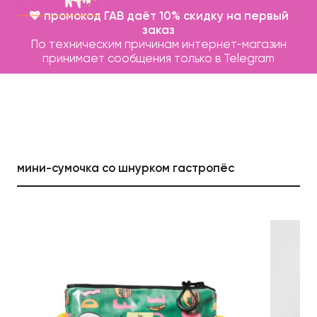
💖 промокод ГАВ даёт 10% скидку на первый
заказ
По техническим причинам интернет-магазин
принимает сообщения только в Telegram
мини-сумочка со шнурком гастропёс
Каталог
Бренды
Записаться на груминг
О нас
Контакты