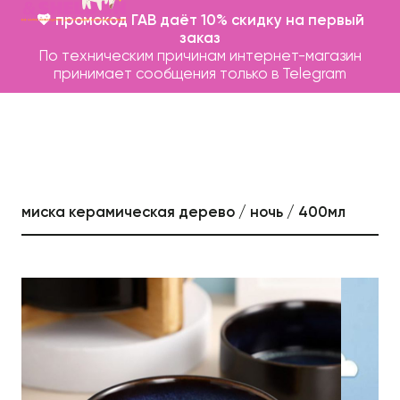
💖 промокод ГАВ даёт 10% скидку на первый
заказ
По техническим причинам интернет-магазин
принимает сообщения только в Telegram
миска керамическая дерево / ночь / 400мл
Каталог
Бренды
Записаться на груминг
О нас
Контакты