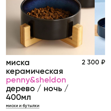
миска
2 300 ₽
керамическая
penny&sheldon
дерево / ночь /
400мл
миски и бутылки