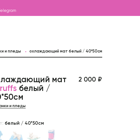
Telegram
ки и пледы
охлаждающий мат белый / 40*50см
хлаждающий мат
2 000 ₽
ruffs
белый /
0*50см
анки и пледы
т:
белый / 40*50см