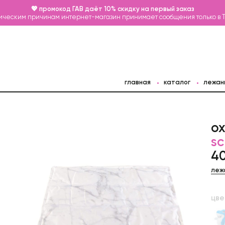
💖 промокод ГАВ даёт 10% скидку на первый заказ
ическим причинам интернет-магазин принимает сообщения только в 
главная
каталог
лежан
о
sc
4
леж
цве