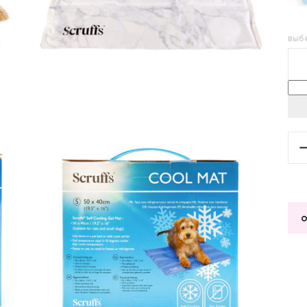
выб
о