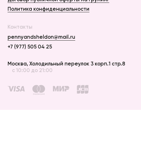
Политика конфиденциальности
Контакты
pennyandsheldon@mail.ru
+7 (977) 505 04 25
Оплата и Доставка
Москва, Холодильный переулок 3 корп.1 стр.8
с 10:00 до 21:00
Возврат
Договор публичной оферты
Договор публичной оферты на груминг
Политика конфиденциальности
создание сайта —
elpycode
© 2012 – 2026 penny & sheldon