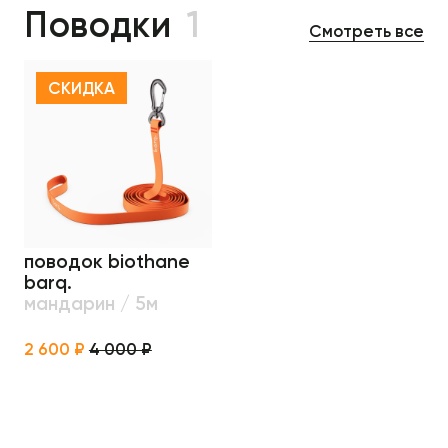
Поводки
1
Смотреть все
СКИДКА
поводок biothane
barq.
мандарин / 5м
2 600 ₽
4 000 ₽