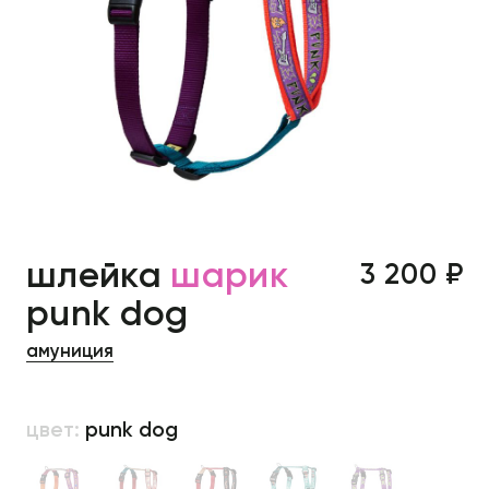
шлейка
шарик
3 200 ₽
punk dog
амуниция
цвет:
punk dog