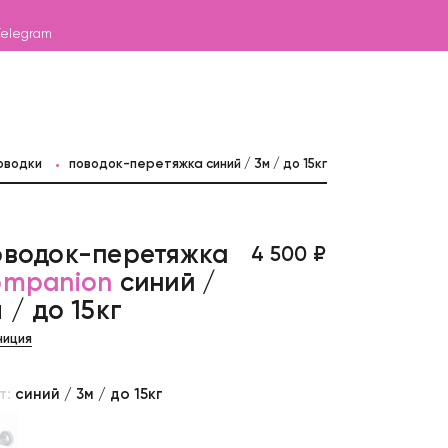
Telegram
оводки
поводок-перетяжка синий / 3м / до 15кг
оводок-перетяжка
4 500 ₽
ompanion
синий /
 / до 15кг
ниция
т:
синий / 3м / до 15кг