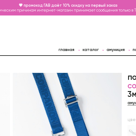
💖 промокод ГАВ даёт 10% скидку на первый заказ
ическим причинам интернет-магазин принимает сообщения только в 
главная
каталог
амуниция
п
п
c
3м
аму
цве