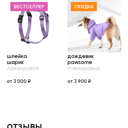
БЕСТСЕЛЛЕР
СКИДКА
шлейка
дождевик
шарик
pawsome
лавандовая
лавандовый
от 3 000 ₽
от 3 900 ₽
отзывы