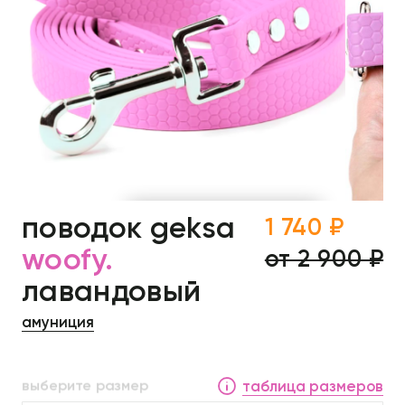
поводок geksa
1 740 ₽
woofy.
от 2 900 ₽
лавандовый
амуниция
выберите размер
таблица размеров