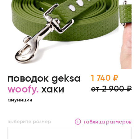
поводок geksa
1 740 ₽
woofy.
хаки
от 2 900 ₽
амуниция
выберите размер
таблица размеров