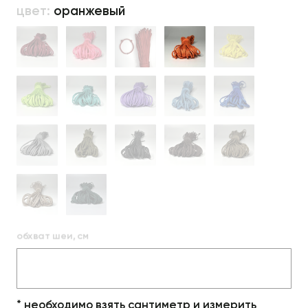
цвет:
оранжевый
обхват шеи, см
* необходимо взять сантиметр и измерить