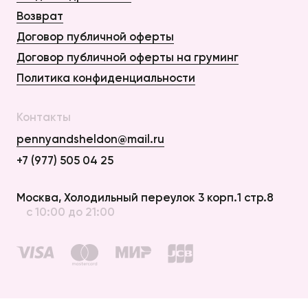
Возврат
Договор публичной оферты
Договор публичной оферты на груминг
Политика конфиденциальности
Контакты
pennyandsheldon@mail.ru
+7 (977) 505 04 25
Оплата и Доставка
Москва, Холодильный переулок 3 корп.1 стр.8
с 10:00 до 21:00
Возврат
Договор публичной оферты
Договор публичной оферты на груминг
Политика конфиденциальности
создание сайта —
elpycode