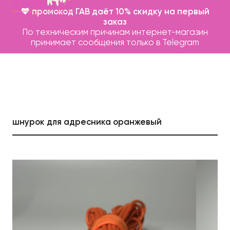
💖 промокод ГАВ даёт 10% скидку на первый
заказ
По техническим причинам интернет-магазин
принимает сообщения только в Telegram
шнурок для адресника оранжевый
Каталог
Бренды
Записаться на груминг
О нас
Контакты