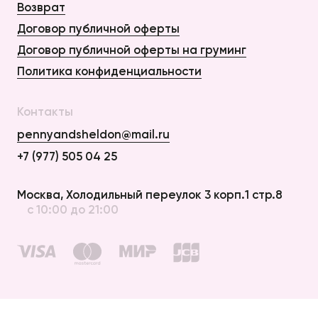
Возврат
Договор публичной оферты
Договор публичной оферты на груминг
Политика конфиденциальности
Контакты
pennyandsheldon@mail.ru
+7 (977) 505 04 25
Оплата и Доставка
Москва, Холодильный переулок 3 корп.1 стр.8
с 10:00 до 21:00
Возврат
Договор публичной оферты
Договор публичной оферты на груминг
Политика конфиденциальности
создание сайта —
elpycode