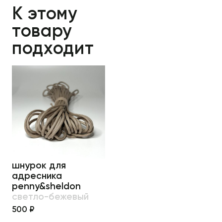
К этому
товару
подходит
шнурок для
адресника
penny&sheldon
светло-бежевый
500 ₽