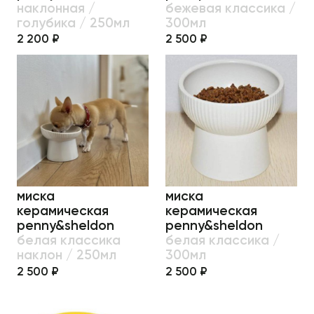
наклонная /
бежевая классика /
голубика / 250мл
300мл
2 200 ₽
2 500 ₽
миска
миска
керамическая
керамическая
penny&sheldon
penny&sheldon
белая классика
белая классика /
наклон / 250мл
300мл
2 500 ₽
2 500 ₽