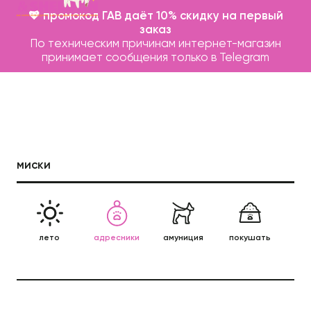
💖 промокод ГАВ даёт 10% скидку на первый
заказ
По техническим причинам интернет-магазин
принимает сообщения только в Telegram
миски
Каталог
Бренды
лето
адресники
амуниция
покушать
леж
Записаться на груминг
п
О нас
Контакты