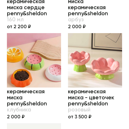
керамическая
миска
миска сердце
керамическая
penny&sheldon
penny&sheldon
160 мл
арбуз
от 2 200 ₽
2 000 ₽
керамическая
керамическая
миска
миска - цветочек
penny&sheldon
penny&sheldon
клубника
розовый
2 000 ₽
от 3 500 ₽