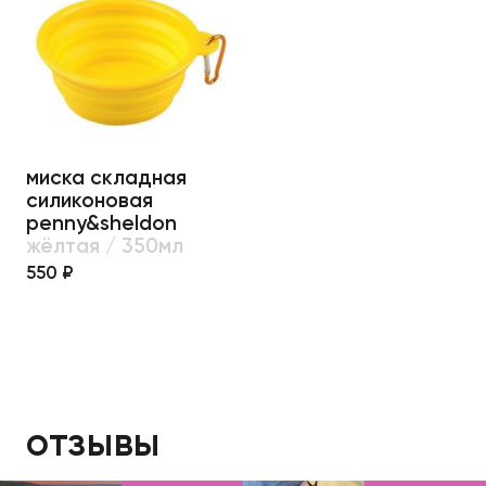
миска складная
силиконовая
penny&sheldon
жёлтая / 350мл
550 ₽
отзывы