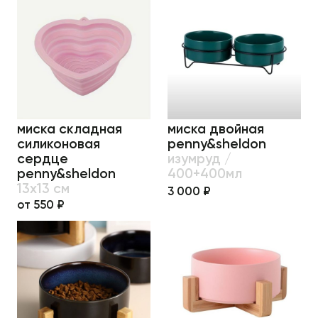
миска складная
миска двойная
силиконовая
penny&sheldon
сердце
изумруд /
penny&sheldon
400+400мл
13х13 см
3 000 ₽
от 550 ₽